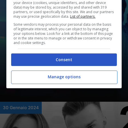
your device (cookies, unique identifiers, and other device
data) may be stored by, accessed by and shared with 319
partners, or used specifically by this site. We and our partners
may use precise geolocation data.
List of partners.
Some vendors may process your personal data on the basis
of legitimate interest, which you can object to by managing
your options below. Look for a link at the bottom of this page
or in the site menu to manage or withdraw consent in privacy
and cookie settings.
Novità
Epic Games, nuovo regalo
Consent
per gli utenti PC: il gioco di
questa settimana vi farà
Manage options
impazzire
30 Gennaio 2024