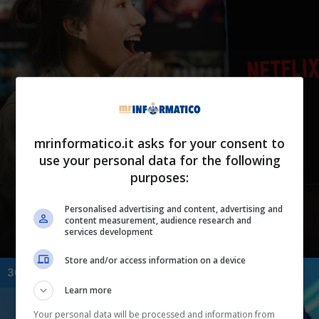
Tech
Hai mai notato questa
mrinformatico.it asks for your consent to
funzione ‘nascosta’ di
use your personal data for the following
purposes:
Netflix? Ti svolterà
completamente la vita
Personalised advertising and content, advertising and
content measurement, audience research and
services development
Store and/or access information on a device
30 Gennaio 2024
Learn more
Your personal data will be processed and information from