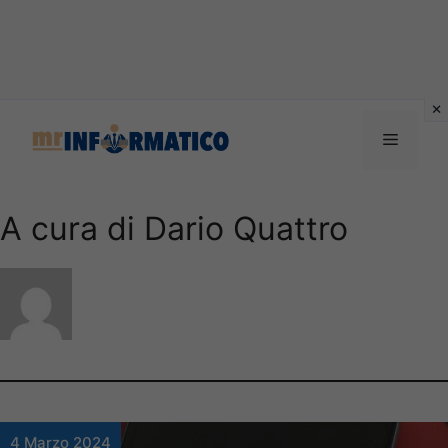
Vai
al
Menu
contenuto
A cura di Dario Quattro
4 Marzo 2024