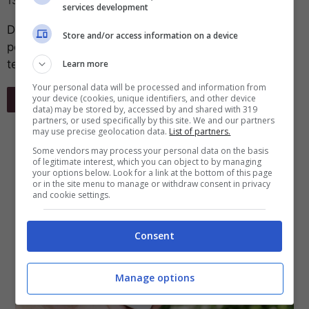
13 Agosto 2024
services development
Dovete partire per le vacanze ma avete paura di
Store and/or access information on a device
portare i vostri dispositivi elettronici con voi? Non
temete, questi sono indistruttibili ...
Learn more
Your personal data will be processed and information from
Leggi Tutto
your device (cookies, unique identifiers, and other device
data) may be stored by, accessed by and shared with 319
partners, or used specifically by this site. We and our partners
may use precise geolocation data.
List of partners.
Some vendors may process your personal data on the basis
of legitimate interest, which you can object to by managing
your options below. Look for a link at the bottom of this page
or in the site menu to manage or withdraw consent in privacy
and cookie settings.
Consent
Manage options