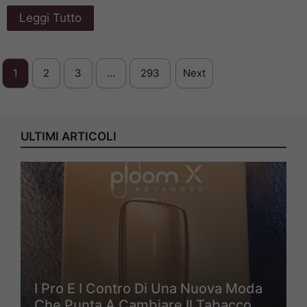
Leggi Tutto
1
2
3
…
293
Next
ULTIMI ARTICOLI
I Pro E I Contro Di Una Nuova Moda
Che Punta A Cambiare Il Tabacco