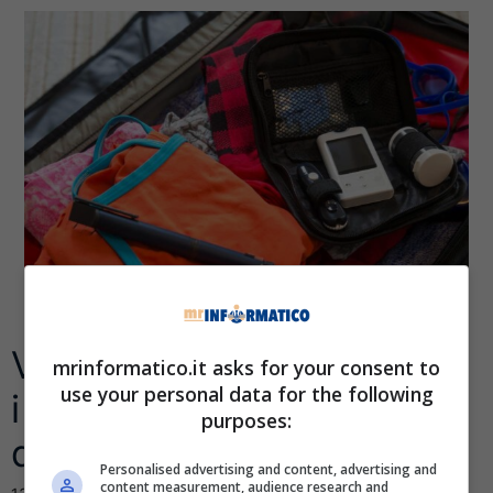
Vacanze sicure anche per
mrinformatico.it asks for your consent to
use your personal data for the following
i nostri dispositivi: questi
purposes:
qua sono indistruttibili
Personalised advertising and content, advertising and
content measurement, audience research and