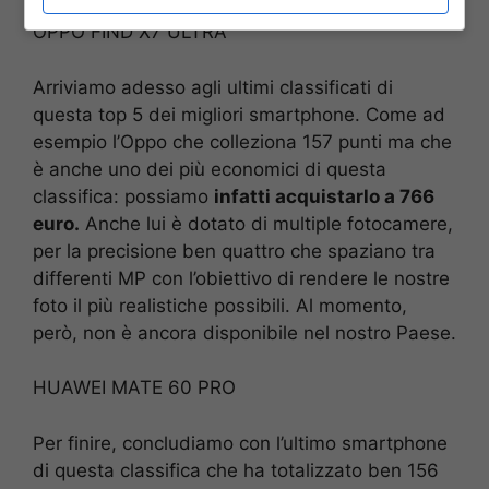
OPPO FIND X7 ULTRA
Arriviamo adesso agli ultimi classificati di
questa top 5 dei migliori smartphone. Come ad
esempio l’Oppo che colleziona 157 punti ma che
è anche uno dei più economici di questa
classifica: possiamo
infatti acquistarlo a 766
euro.
Anche lui è dotato di multiple fotocamere,
per la precisione ben quattro che spaziano tra
differenti MP con l’obiettivo di rendere le nostre
foto il più realistiche possibili. Al momento,
però, non è ancora disponibile nel nostro Paese.
HUAWEI MATE 60 PRO
Per finire, concludiamo con l’ultimo smartphone
di questa classifica che ha totalizzato ben 156