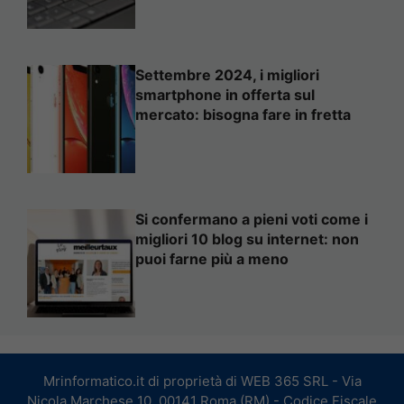
Settembre 2024, i migliori
smartphone in offerta sul
mercato: bisogna fare in fretta
Si confermano a pieni voti come i
migliori 10 blog su internet: non
puoi farne più a meno
Mrinformatico.it di proprietà di WEB 365 SRL - Via
Nicola Marchese 10, 00141 Roma (RM) - Codice Fiscale