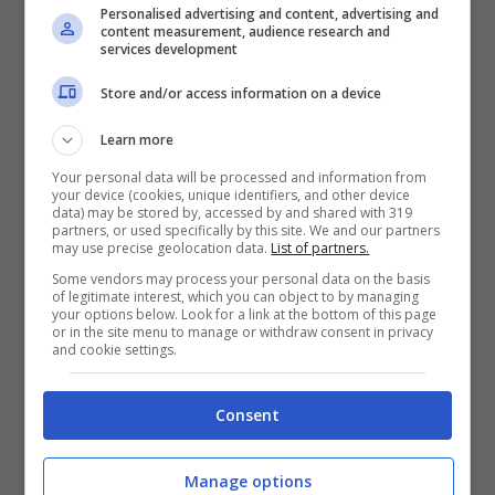
sensore ultra grandandolare da 50 MP. Da non
Personalised advertising and content, advertising and
sottovalutare, in questo caso, anche la
content measurement, audience research and
services development
presenza dello zoom digitale che vi darà la
possibilità di ingrandire fino a 100X. Il prezzo di
Store and/or access information on a device
mercato è di 877, 90 euro.
Learn more
HUAWEI MATE 60PRO+
Your personal data will be processed and information from
your device (cookies, unique identifiers, and other device
data) may be stored by, accessed by and shared with 319
Terzo posto invece per questo modello Huawei
partners, or used specifically by this site. We and our partners
may use precise geolocation data.
List of partners.
che colleziona 157 punti e che possiamo
acquistare al costo di 1149 euro. La sua
Some vendors may process your personal data on the basis
of legitimate interest, which you can object to by managing
particolarità è senza dubbio quella che di
your options below. Look for a link at the bottom of this page
or in the site menu to manage or withdraw consent in privacy
essere dotato di ben tre fotocamera:
la
and cookie settings.
principale da 48 MP e la frontale la 14Mp
.
Insomma, con questo smartphone le vostre foto
Consent
saranno più realistiche e soprattutto nitide che
mai: non dovrete fare altro che cominciare a
collezionare ricordi.
Manage options