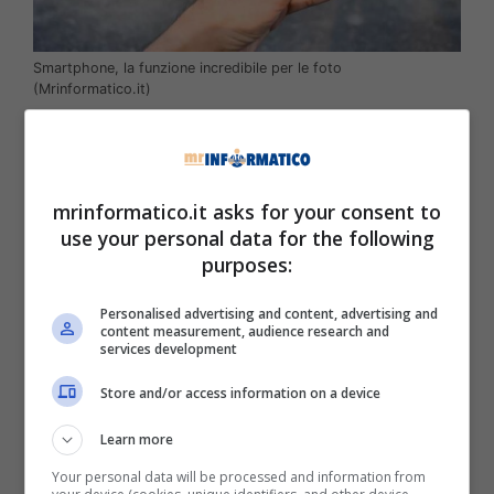
Smartphone, la funzione incredibile per le foto
(Mrinformatico.it)
Inutile negarlo, il cellulare è molto spesso
utilizzato per
immortalare momenti
con amici e
parenti, insomma una sorta di
fotocamera
che
mrinformatico.it asks for your consent to
abbiamo sempre con noi. Ovviamente, con il
use your personal data for the following
tempo quelle dei cellulari sono diventate
purposes:
sempre più all’avanguardia e complete, ma a
volte ci si limita a scattare la foto e basta, in
Personalised advertising and content, advertising and
content measurement, audience research and
realtà ormai ci sono delle
funzionalità che
services development
potrebbero ancora di più rendere i nostri
scatti unici
.
Store and/or access information on a device
Learn more
Purtroppo, però, a volte può capitare di scattare
una foto sfuocata, in questi casi sembra difficile
Your personal data will be processed and information from