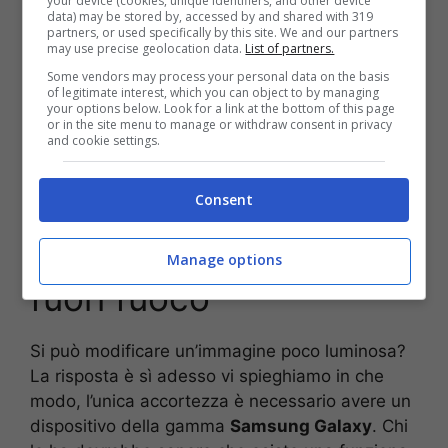
your device (cookies, unique identifiers, and other device
intervenire, ma chi ha la gamma
Samsung
data) may be stored by, accessed by and shared with 319
Galaxy
non ha nulla da temere perché è
partners, or used specifically by this site. We and our partners
may use precise geolocation data.
List of partners.
possibile intervenire e adesso vi spieghiamo in
Some vendors may process your personal data on the basis
che modo.
Modificarle
richiederà veramente
of legitimate interest, which you can object to by managing
pochissimi minuti, ma siamo sicuri che così
your options below. Look for a link at the bottom of this page
or in the site menu to manage or withdraw consent in privacy
facendo l’immagine “rovinata” sarà finalmente
and cookie settings.
come piace a voi.
Consent
Come riuscire a
schiarire un’immagine
Manage options
fuori fuoco
Si può modificare un’immagine poco luminosa?
La risposta è sì adesso vi spieghiamo in che
modo, l’unica accortezza è necessario avere un
dispositivo della gamma
Samsung Galaxy
. Chi