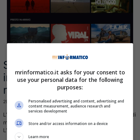
Studio+, la nuova app per
mrinformatico.it asks for your consent to
ingannare il tempo con
use your personal data for the following
purposes:
mini-video da 10 minuti
Personalised advertising and content, advertising and
29 Novembre 2016
content measurement, audience research and
services development
L’app, già diffusa in America Latina, è una raccolta di
mini-serie con 10 episodi da 10 minuti l’uno.
Store and/or access information on a device
L’applicazione, progettata da ...
Learn more