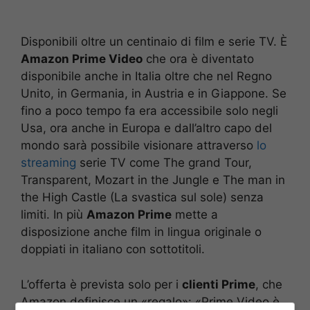
Disponibili oltre un centinaio di film e serie TV. È
Amazon Prime Video
che ora è diventato
disponibile anche in Italia oltre che nel Regno
Unito, in Germania, in Austria e in Giappone. Se
fino a poco tempo fa era accessibile solo negli
Usa, ora anche in Europa e dall’altro capo del
mondo sarà possibile visionare attraverso
lo
streaming
serie TV come The grand Tour,
Transparent, Mozart in the Jungle e The man in
the High Castle (La svastica sul sole) senza
limiti. In più
Amazon Prime
mette a
disposizione anche film in lingua originale o
doppiati in italiano con sottotitoli.
L’offerta è prevista solo per i
clienti Prime
, che
Amazon definisce un «regalo»: «Prime Video è