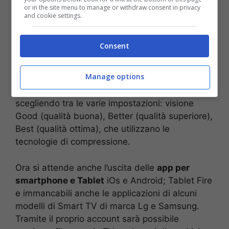
avere una connessione di almeno 3,5
or in the site menu to manage or withdraw consent in privacy
Mbits/sec; mentre per una definizione standard
and cookie settings.
basterà una connessione di 900 Kbits/sec.
Tuttavia
Amazon Prime Video
è dotato anche
Consent
di tecnologia adattiva, che ridurrà o aumenterà
la qualità in base alla propria connessione. Il
Manage options
cliente, in aggiunta, potrà controllare anche il
consumo di dati utilizzati durante lo streaming
scegliendo tra le varie impostazioni: visione
Good (qualità buona), Better (qualità superiore),
Best (qualità ottima), che utilizzano le
tecnologie di compressione.
Ora si attende anche l’uscita delle
app per
smartphone e Tablet
iOs e Android; Tablet Fire
e immancabili anche le applicazioni di alcuni
modelli di Smart TV di marca Lg e Samsung.
Tramite il proprio account sarà possibile