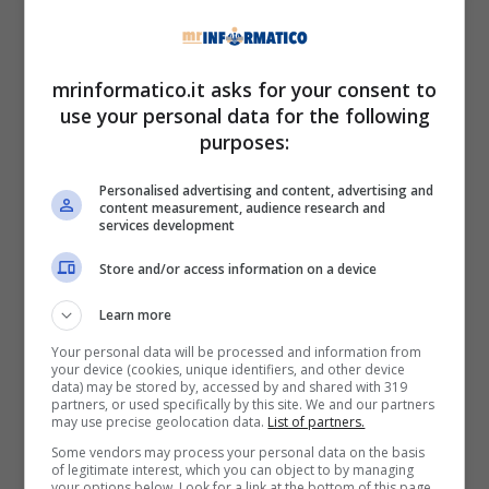
disponibile da oggi, senza costi aggiuntivi, per
gli iscritti ad Amazon Prime in Italia, Spagna,
Francia, Belgio, Canada e India», sottolinea
mrinformatico.it asks for your consent to
Amazon. L’offertona di Amazon Prime per i
use your personal data for the following
clienti dei nuovi Paesi appena subentrati
purposes:
prevede un costo di 2,99 dollari (o 2,99 euro) al
mese per i primi sei mesi, poi aumenterà a 5,99
Personalised advertising and content, advertising and
euro al mese.
content measurement, audience research and
services development
Presto anche le app
Store and/or access information on a device
Learn more
Amazon Prime Video tuttavia, sarà visibile solo
Your personal data will be processed and information from
tramite browser su
PrimeVideo.com
e potrà
your device (cookies, unique identifiers, and other device
essere riprodotto sia in Html5, sia in Silverlight.
data) may be stored by, accessed by and shared with 319
partners, or used specifically by this site. We and our partners
Per quanto riguarda la definizione è supportato
may use precise geolocation data.
List of partners.
sia il Full HD che l’UHD 4k con HD in base alla
Some vendors may process your personal data on the basis
varietà dei film. Di certo per l’HD, si consiglia di
of legitimate interest, which you can object to by managing
your options below. Look for a link at the bottom of this page