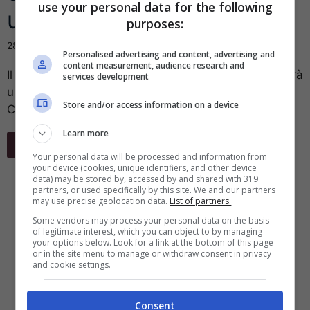
use your personal data for the following
una banca
purposes:
28 Novembre 2016
Personalised advertising and content, advertising and
content measurement, audience research and
Il social network di Mark Zuckerberg presto diventerà
services development
una banca. Ottenuto il via libera della Banca
Store and/or access information on a device
Centrale irlandese. Ma perchè Mark ...
Learn more
Leggi Tutto
Your personal data will be processed and information from
your device (cookies, unique identifiers, and other device
data) may be stored by, accessed by and shared with 319
partners, or used specifically by this site. We and our partners
may use precise geolocation data.
List of partners.
Some vendors may process your personal data on the basis
of legitimate interest, which you can object to by managing
your options below. Look for a link at the bottom of this page
or in the site menu to manage or withdraw consent in privacy
and cookie settings.
Consent