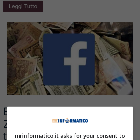
Leggi Tutto
Ecco perchè Mark
Zuckerberg vuole
trasformare Facebook in
mrinformatico.it asks for your consent to