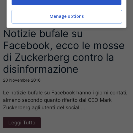
Manage options
Notizie bufale su
Facebook, ecco le mosse
di Zuckerberg contro la
disinformazione
20 Novembre 2016
Le notizie bufale su Facebook hanno i giorni contati,
almeno secondo quanto riferito dal CEO Mark
Zuckerberg agli utenti del social ...
Leggi Tutto