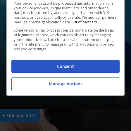
Your personal data will be processed and information from
your device (cookies, unique identifiers, and other device
data) may be stored by, accessed by and shared with 319
partners, or used specifically by this site. We and our partners
may use precise geolocation data.
List of partners.
Some vendors may process your personal data on the basis
of legitimate interest, which you can object to by managing
your options below. Look for a link at the bottom of this page
or in the site menu to manage or withdraw consent in privacy
and cookie settings.
Curiosità
Grosso operatore telefonico
Consent
annuncia pesante multa per
chi si comporta male: come
Manage options
funziona
6 Gennaio 2024