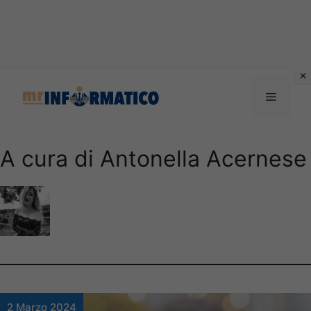
Vai
al
Menu
contenuto
A cura di Antonella Acernese
2 Marzo 2024