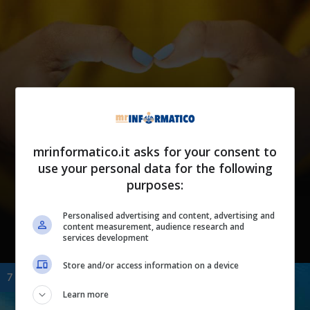
Tech
Samsung Galaxy S24,
mrinformatico.it asks for your consent to
funzione clamorosa su
use your personal data for the following
purposes:
WhatsApp: arriva una vera
notizia bomba
Personalised advertising and content, advertising and
content measurement, audience research and
services development
Store and/or access information on a device
7 Gennaio 2024
Learn more