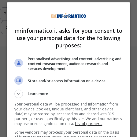
Previous
1
2
3
4
5
6
…
293
Next
mrinformatico.it asks for your consent to
use your personal data for the following
purposes:
ULTIMI ARTICOLI
Personalised advertising and content, advertising and
content measurement, audience research and
services development
Store and/or access information on a device
Learn more
Your personal data will be processed and information from
your device (cookies, unique identifiers, and other device
data) may be stored by, accessed by and shared with 319
partners, or used specifically by this site. We and our partners
I Pro E I Contro Di Una Nuova Moda
may use precise geolocation data.
List of partners.
Che Punta A Cambiare Il Tabacco
Some vendors may process your personal data on the basis