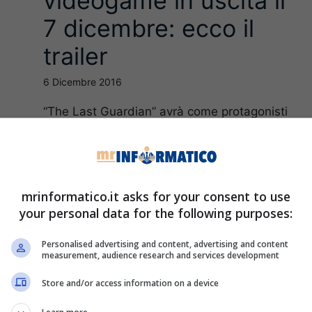
videogame in uscita il
7 dicembre: ecco il
trailer
6 Dicembre 2016
“The Last Guardian” avrà come protagonisti
un bambino ed un grifone in un eremo
diroccato. Nel videogioco non ci sono
dialoghi ...
mrinformatico.it asks for your consent to use
Leggi Tutto
your personal data for the following purposes:
Personalised advertising and content, advertising and content
measurement, audience research and services development
Store and/or access information on a device