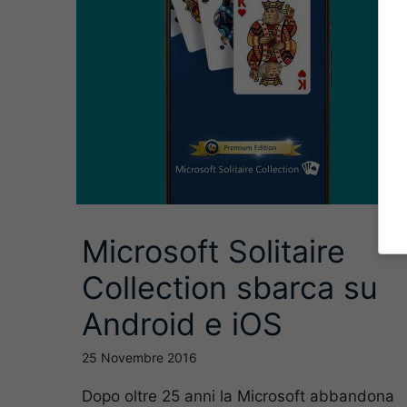
Microsoft Solitaire
Collection sbarca su
Android e iOS
25 Novembre 2016
Dopo oltre 25 anni la Microsoft abbandona