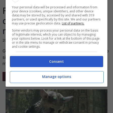
Your personal data will be processed and information from
Facebook Messenger
your device (cookies, unique identifiers, and other device
data) may be stored by, accessed by and shared with 319
diventa una piattaforma
partners, or used specifically by this site. We and our partners
may use precise geolocation data.
List of partners.
mobile gaming
Some vendors may process your personal data on the basis
of legitimate interest, which you can object to by managing
your options below. Look for a link at the bottom of this page
20 Dicembre 2016
or in the site menu to manage or withdraw consent in privacy
and cookie settings.
Giocare su Messenger, la chat di Facebook? adesso
si può. La piattaforma offre sul servizio di
Consent
messaggistica, 17 giochi, dai classici ...
Leggi Tutto
Manage options