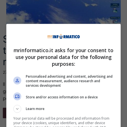
Schermo capovolto del
tuo Pc? Ecco come
mrinformatico.it asks for your consent to
use your personal data for the following
ripristinarlo
purposes:
27 Ottobre 2016
Personalised advertising and content, advertising and
content measurement, audience research and
Il tuo schermo è sottosopra? Oppure ruotato di 90
services development
gradi o di 270? Non sai come fare e stai già
Store and/or access information on a device
pensando ...
Learn more
Leggi Tutto
Your personal data will be processed and information from
your device (cookies, unique identifiers, and other device