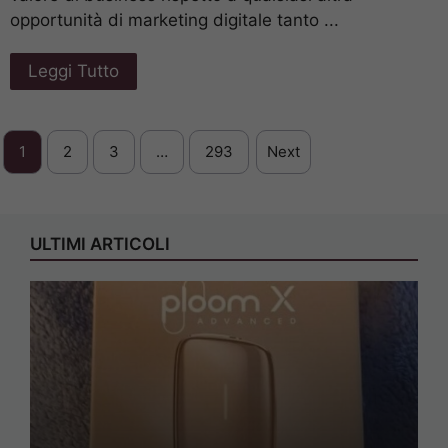
opportunità di marketing digitale tanto ...
Leggi Tutto
1
2
3
…
293
Next
ULTIMI ARTICOLI