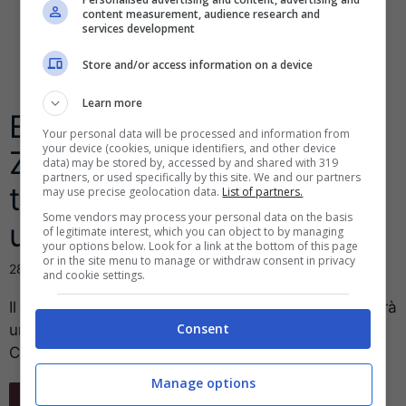
content measurement, audience research and
services development
Store and/or access information on a device
Learn more
Ecco perchè Mark
Your personal data will be processed and information from
your device (cookies, unique identifiers, and other device
Zuckerberg vuole
data) may be stored by, accessed by and shared with 319
partners, or used specifically by this site. We and our partners
trasformare Facebook in
may use precise geolocation data.
List of partners.
Some vendors may process your personal data on the basis
una banca
of legitimate interest, which you can object to by managing
your options below. Look for a link at the bottom of this page
or in the site menu to manage or withdraw consent in privacy
28 Novembre 2016
and cookie settings.
Il social network di Mark Zuckerberg presto diventerà
Consent
una banca. Ottenuto il via libera della Banca
Centrale irlandese. Ma perchè Mark ...
Manage options
Leggi Tutto