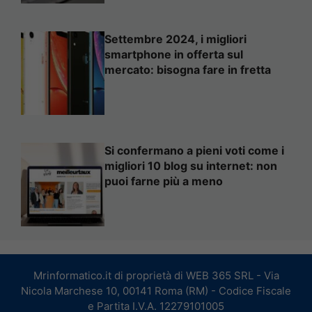
Settembre 2024, i migliori
smartphone in offerta sul
mercato: bisogna fare in fretta
Si confermano a pieni voti come i
migliori 10 blog su internet: non
puoi farne più a meno
Mrinformatico.it di proprietà di WEB 365 SRL - Via
Nicola Marchese 10, 00141 Roma (RM) - Codice Fiscale
e Partita I.V.A. 12279101005