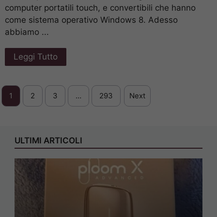
computer portatili touch, e convertibili che hanno
come sistema operativo Windows 8. Adesso
abbiamo ...
Leggi Tutto
1
2
3
…
293
Next
ULTIMI ARTICOLI