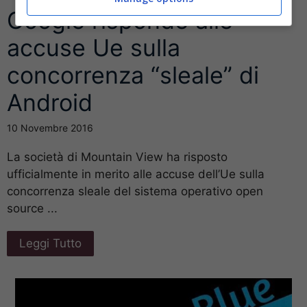
Google risponde alle
accuse Ue sulla
concorrenza “sleale” di
Android
10 Novembre 2016
La società di Mountain View ha risposto
ufficialmente in merito alle accuse dell’Ue sulla
concorrenza sleale del sistema operativo open
source ...
Leggi Tutto