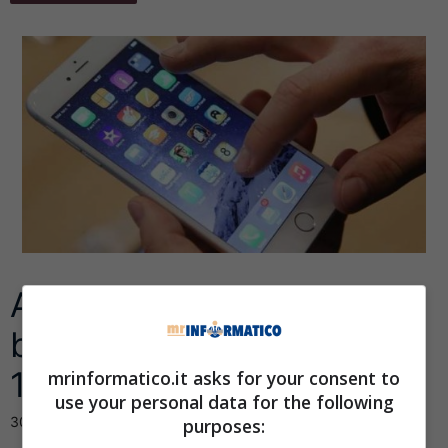
Apple, problemi alla
batteria iPhone con iOs
10.1. Arriva iOs 10.2
mrinformatico.it asks for your consent to
use your personal data for the following
30 Novembre 2016
purposes: