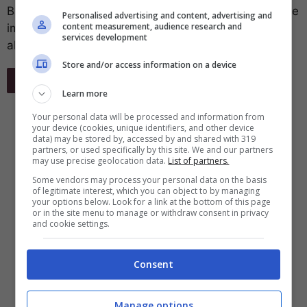
Batteria al 30% poi lo smartphone di Apple si spegne
Personalised advertising and content, advertising and
content measurement, audience research and
improvvisamente. Il problema sarebbe riconducibile
services development
al nuovo e recente aggiornamento del ...
Store and/or access information on a device
Leggi Tutto
Learn more
Your personal data will be processed and information from
your device (cookies, unique identifiers, and other device
data) may be stored by, accessed by and shared with 319
partners, or used specifically by this site. We and our partners
may use precise geolocation data.
List of partners.
Some vendors may process your personal data on the basis
of legitimate interest, which you can object to by managing
your options below. Look for a link at the bottom of this page
or in the site menu to manage or withdraw consent in privacy
and cookie settings.
Consent
Manage options