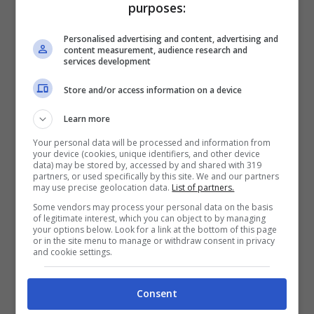
utilizza. Gli utenti 5s o 6 sono arrivati in alcuni
purposes:
casi a denunciare una durata della batteria che
non supera le due/tre ore, nonostante il poco
Personalised advertising and content, advertising and
content measurement, audience research and
utilizzo.
services development
Soluzione con il nuovo
Store and/or access information on a device
aggiornamento iOs
Learn more
Your personal data will be processed and information from
10.2. Disponibile già in
your device (cookies, unique identifiers, and other device
data) may be stored by, accessed by and shared with 319
versione beta
partners, or used specifically by this site. We and our partners
may use precise geolocation data.
List of partners.
Some vendors may process your personal data on the basis
of legitimate interest, which you can object to by managing
Si spera che il problema venga risolto con il
your options below. Look for a link at the bottom of this page
rilascio del nuovo aggiornamento iOs 10.2. Già
or in the site menu to manage or withdraw consent in privacy
and cookie settings.
disponibile in versione beta. Basta scaricarlo e
istallarlo dalla pagina Apple Beta Software
Program, per chi volesse già usufruirne. Diverse
Consent
le novità con il nuovo aggiornamento Apple. Tra