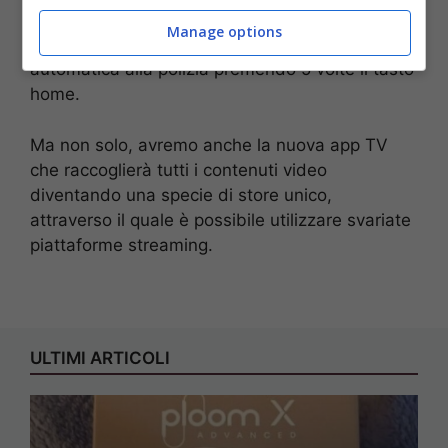
le più importanti, troviamo la funzione SOS.
Manage options
Essa permette di far scattare una chiamata
automatica alla polizia premendo 5 volte il tasto
home.
Ma non solo, avremo anche la nuova app TV
che raccoglierà tutti i contenuti video
diventando una specie di store unico,
attraverso il quale è possibile utilizzare svariate
piattaforme streaming.
ULTIMI ARTICOLI