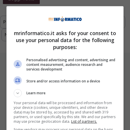
Previous
1
2
3
4
5
…
293
mrinformatico.it asks for your consent to
Next
use your personal data for the following
purposes:
Personalised advertising and content, advertising and
ULTIMI ARTICOLI
content measurement, audience research and
services development
Store and/or access information on a device
Learn more
Your personal data will be processed and information from
your device (cookies, unique identifiers, and other device
data) may be stored by, accessed by and shared with 319
partners, or used specifically by this site. We and our partners
may use precise geolocation data.
List of partners.
I Pro E I Contro Di Una Nuova Moda
Some vendors may process your personal data on the basis