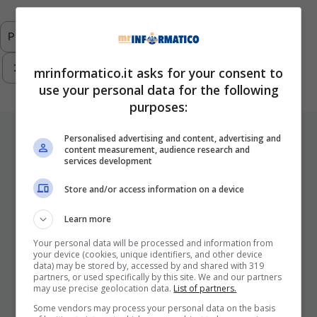
Previous
1
2
3
4
5
6
…
293
Next
mrinformatico.it asks for your consent to
use your personal data for the following
purposes:
ULTIMI ARTICOLI
Personalised advertising and content, advertising and
content measurement, audience research and
services development
Store and/or access information on a device
Learn more
Your personal data will be processed and information from
your device (cookies, unique identifiers, and other device
data) may be stored by, accessed by and shared with 319
partners, or used specifically by this site. We and our partners
I Pro E I Contro Di Una Nuova Moda
may use precise geolocation data.
List of partners.
Che Punta A Cambiare Il Tabacco
Some vendors may process your personal data on the basis