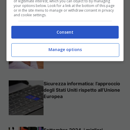
of legitimate interest, which you can object to by managing
Per Sempre
your options below. Look for a link at the bottom of this page
or in the site menu to manage or withdraw consent in privacy
25 Novembre 2025
and cookie settings.
Consent
Come mettere in sicurezza il
proprio sito web
Manage options
Sicurezza informatica: l’approccio
degli Stati Uniti rispetto all’Unione
Europea
Settembre 2024, i migliori