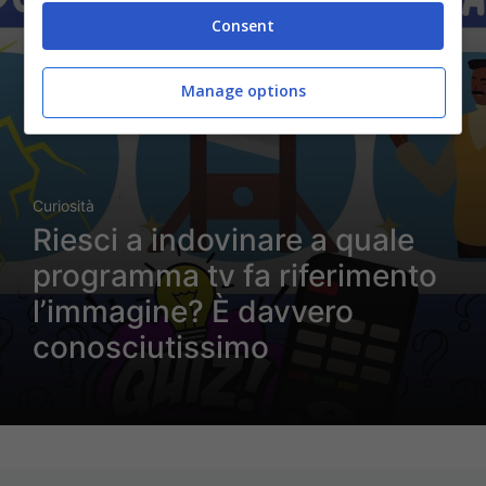
Consent
Manage options
Curiosità
Riesci a indovinare a quale
programma tv fa riferimento
l’immagine? È davvero
conosciutissimo