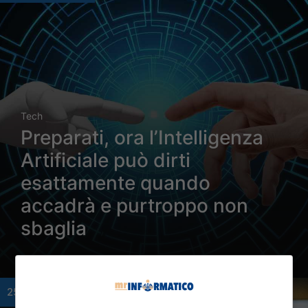
Tech
Preparati, ora l’Intelligenza
Artificiale può dirti
esattamente quando
accadrà e purtroppo non
sbaglia
25 Gennaio 2024