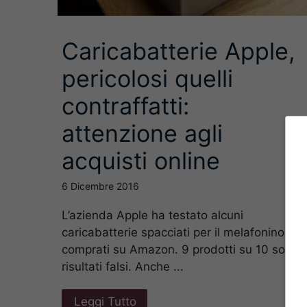
Caricabatterie Apple,
pericolosi quelli
contraffatti:
attenzione agli
acquisti online
6 Dicembre 2016
L’azienda Apple ha testato alcuni
caricabatterie spacciati per il melafonino
comprati su Amazon. 9 prodotti su 10 sono
risultati falsi. Anche ...
Leggi Tutto