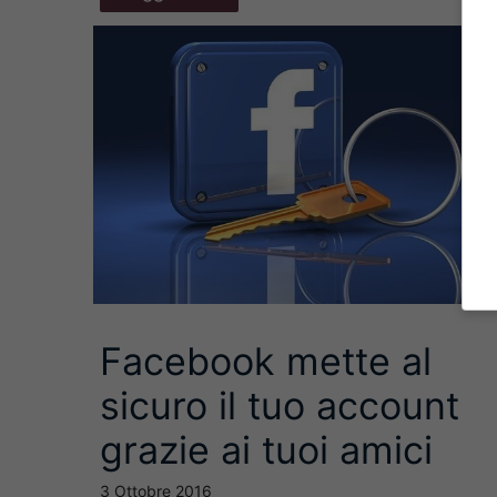
Facebook mette al
sicuro il tuo account
grazie ai tuoi amici
3 Ottobre 2016