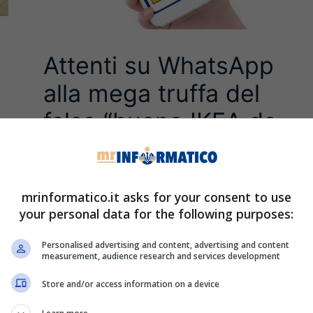
Attenti su WhatsApp
alla mega truffa del
falso “buono IKEA da
500 euro”
21 Ottobre 2016
mrinformatico.it asks for your consent to use
Un mega truffa gira su WhatsApp: “Vinci un
your personal data for the following purposes:
buono IKEA da 500 euro”. Ma si tratta di un
falso buono utile ...
Personalised advertising and content, advertising and content
measurement, audience research and services development
Leggi Tutto
Store and/or access information on a device