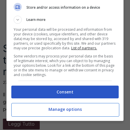
Store and/or access information on a device
Learn more
Your personal data will be processed and information from
your device (cookies, unique identifiers, and other device
data) may be stored by, accessed by and shared with 319
partners, or used specifically by this site. We and our partners
Schermo capovolto del
may use precise geolocation data.
List of partners.
Some vendors may process your personal data on the basis
tuo Pc? Ecco come
of legitimate interest, which you can object to by managing
your options below. Look for a link at the bottom of this page
ripristinarlo
or in the site menu to manage or withdraw consent in privacy
and cookie settings.
27 Ottobre 2016
Consent
Il tuo schermo è sottosopra? Oppure ruotato di 90
gradi o di 270? Non sai come fare e stai già
pensando ...
Manage options
Leggi Tutto