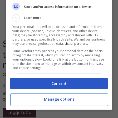
Store and/or access information on a device
Learn more
Your personal data will be processed and information from
your device (cookies, unique identifiers, and other device
data) may be stored by, accessed by and shared with 319
partners, or used specifically by this site. We and our partners
Schermo capovolto del
may use precise geolocation data.
List of partners.
Some vendors may process your personal data on the basis
tuo Pc? Ecco come
of legitimate interest, which you can object to by managing
your options below. Look for a link at the bottom of this page
ripristinarlo
or in the site menu to manage or withdraw consent in privacy
and cookie settings.
27 Ottobre 2016
Consent
Il tuo schermo è sottosopra? Oppure ruotato di 90
gradi o di 270? Non sai come fare e stai già
pensando ...
Manage options
Leggi Tutto