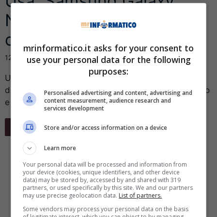
Usa, Samsung Galaxy
Note 7 prende fuoco in
cabina: aereo evacuato
mrinformatico.it asks for your consent to
12 Ottobre 2016
use your personal data for the following
purposes:
Uno smartphone Samsung Galaxy Note 7 è esploso
durante un volo diretto a Baltimora prendendo fuoco
Personalised advertising and content, advertising and
content measurement, audience research and
e riempendo la cabina di ...
services development
Leggi Tutto
Store and/or access information on a device
Learn more
Your personal data will be processed and information from
your device (cookies, unique identifiers, and other device
data) may be stored by, accessed by and shared with 319
partners, or used specifically by this site. We and our partners
may use precise geolocation data.
List of partners.
Some vendors may process your personal data on the basis
of legitimate interest, which you can object to by managing