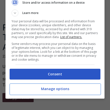
Store and/or access information on a device
Learn more
Your personal data will be processed and information from
Ricaricare Smartphone e
your device (cookies, unique identifiers, and other device
data) may be stored by, accessed by and shared with 319
partners, or used specifically by this site. We and our partners
Tablet in pochi secondi?
may use precise geolocation data.
List of partners.
Some vendors may process your personal data on the basis
Adesso si può
of legitimate interest, which you can object to by managing
your options below. Look for a link at the bottom of this page
or in the site menu to manage or withdraw consent in privacy
22 Marzo 2014
and cookie settings.
Una rivoluzione che potrebbe farci dimenticare i
problemi legati all’autonomia dei nostri PC,
Consent
smartphone e Tablet. Ricaricare Smartphone e
Tablet in ...
Manage options
Leggi Tutto