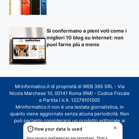
Si confermano a pieni voti come i
migliori 10 blog su internet: non
puoi farne più a meno
Mrinformatico.it di proprietà di WEB 365 SRL - Via
Nicola Marchese 10, 00141 Roma (RM) - Codice Fiscale
e Partita I.V.A. 12279101005
Mrinformatico.it non è una testata giornalistica, in
quanto viene aggiornato senza alcuna periodicità. Non
può pertanto considerarsi un prodotto editoriale ai
sensi della legge n. 62 del 07.03.2001