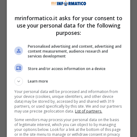
Stardust, Casanova, Stone of destiny), il quale
interpreterà il ruolo del protagonista
Matt
mrinformatico.it asks for your consent to
Murdock/Daredevil
.
Daredevil: Born Again,
use your personal data for the following
l’ultima indiscrezione è da sogno: fan in tilt
.
purposes:
Naturalmente ritroveremo
gran parte del cast
Personalised advertising and content, advertising and
originale
della serie. La prima nuove stagione è
content measurement, audience research and
services development
stata girata e
sarà articolata in nove episodi
.
Brad Winderbaum, produttore e direttore
Store and/or access information on a device
esecutivo di Marvel Studios, ha dato conferma
Learn more
dell’ottimo stato dei lavori. Inoltre, lo stesso ha
annunciato che la nuova stagione si inserirà alla
Your personal data will be processed and information from
your device (cookies, unique identifiers, and other device
perfetto nella linea narrativa della precedente
data) may be stored by, accessed by and shared with 319
serie.
Daredevil: Born Again, Charlie Cox
partners, or used specifically by this site. We and our partners
may use precise geolocation data.
List of partners.
sconvolge il mondo: “Marvel ha..”
.
Some vendors may process your personal data on the basis
of legitimate interest, which you can object to by managing
La nuova “prima”
your options below. Look for a link at the bottom of this page
or in the site menu to manage or withdraw consent in privacy