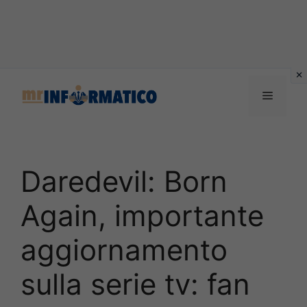
Vai
al
Menu
contenuto
Daredevil: Born
Again, importante
aggiornamento
sulla serie tv: fan