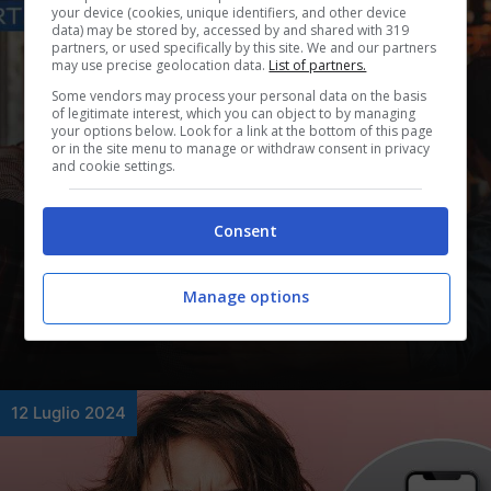
your device (cookies, unique identifiers, and other device
data) may be stored by, accessed by and shared with 319
partners, or used specifically by this site. We and our partners
may use precise geolocation data.
List of partners.
Some vendors may process your personal data on the basis
of legitimate interest, which you can object to by managing
your options below. Look for a link at the bottom of this page
or in the site menu to manage or withdraw consent in privacy
and cookie settings.
Novità
Consent
Sky Sport, grandissimo
colpo: arriva la novità che fa
Manage options
sognare gli abbonati
12 Luglio 2024