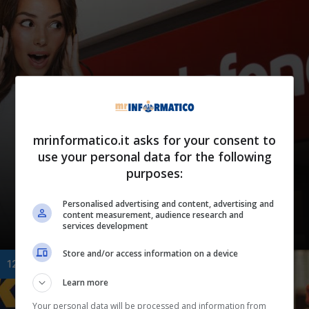
Curiosità
mrinformatico.it asks for your consent to
Vodafone, arriva la
use your personal data for the following
purposes:
collaborazione inaspettata:
cosa è successo
Personalised advertising and content, advertising and
content measurement, audience research and
services development
Store and/or access information on a device
12 Luglio 2024
Learn more
Your personal data will be processed and information from