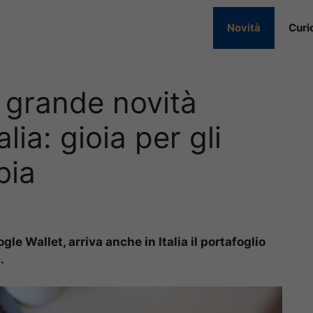
Novità
Curi
a grande novità
lia: gioia per gli
bia
le Wallet, arriva anche in Italia il portafoglio
.