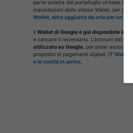
parte sinistra del portafoglio virtuale si 
impostazioni dello stesso Wallet, per gest
Wallet, altra aggiunta da urlo per un s
Il
Wallet di Google è già disponibile in Ita
e caricare il necessario. L’account del G
utilizzato su Google
, per poter associare
proposito di pagamenti digitali,
IT Wallet,
e le novità in arrivo
.