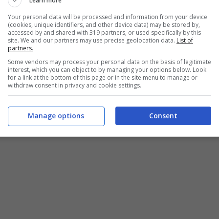
Learn more
possono
scegliere fra varie sezioni
, tra cui le
ire il proprio account come si desidera.
Google
Your personal data will be processed and information from your device
(cookies, unique identifiers, and other device data) may be stored by,
ervizio sempre più completo: wow
.
accessed by and shared with 319 partners, or used specifically by this
site. We and our partners may use precise geolocation data.
List of
partners.
lia
, basta
accedere al servizio
, aprire un account
Some vendors may process your personal data on the basis of legitimate
oogle Wallet deve essere ovviamente
lo stesso
interest, which you can object to by managing your options below. Look
 i profili con le varie carte di pagamento. A
for a link at the bottom of this page or in the site menu to manage or
withdraw consent in privacy and cookie settings.
 come funziona il portafoglio digitale dell’app IO
Manage options
Consent