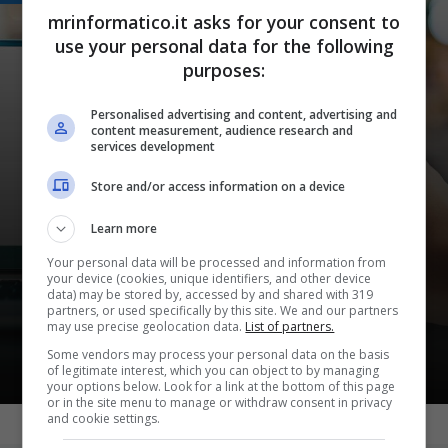
mrinformatico.it asks for your consent to
use your personal data for the following
purposes:
Personalised advertising and content, advertising and
content measurement, audience research and
services development
Store and/or access information on a device
Informatica
Usi Google Chrome? Attiva
Learn more
subito questa funzione per
Your personal data will be processed and information from
your device (cookies, unique identifiers, and other device
proteggere la tua privacy:
data) may be stored by, accessed by and shared with 319
partners, or used specifically by this site. We and our partners
sfugge a tutti
may use precise geolocation data.
List of partners.
Some vendors may process your personal data on the basis
of legitimate interest, which you can object to by managing
your options below. Look for a link at the bottom of this page
or in the site menu to manage or withdraw consent in privacy
and cookie settings.