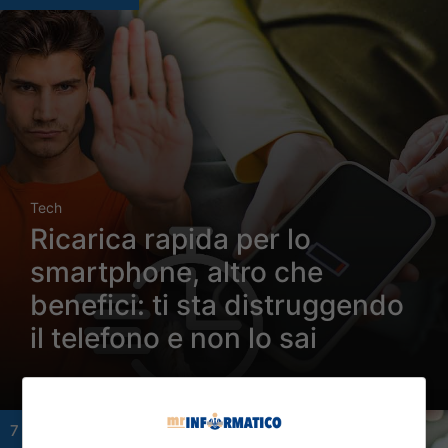
Tech
Ricarica rapida per lo
smartphone, altro che
benefici: ti sta distruggendo
il telefono e non lo sai
7 Febbraio 2024