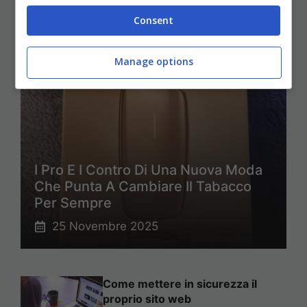
ULTIMI ARTICOLI
Consent
Manage options
I Pro E I Contro Di Una Nuova Moda
Che Punta A Cambiare Il Tabacco
Per Sempre
25 Novembre 2025
Come mettere in sicurezza il
proprio sito web