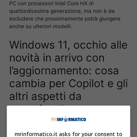
PC con processori Intel Core HX di
quattordicesima generazione, ma non è da
escludere che prossimamente potrà giungere
anche su ulteriori modelli.
Windows 11, occhio alle
novità in arrivo con
l’aggiornamento: cosa
cambia per Copilot e gli
altri aspetti da
approfondire
In virtù del recente aggiornamento vi sono
dunque vari elementi da conoscere in merito a
mrinformatico.it asks for your consent to