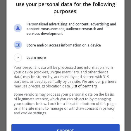
Windows 11, come detto a cominciare dal
use your personal data for the following
purposes:
supporto a USB4 80GBps. Ad ora, il solo laptop
in grado di sfruttare realmente tale tecnologia è
Personalised advertising and content, advertising and
Razer Blade 18, il quale farà il suo debutto
content measurement, audience research and
nell’anno in corso e vedrà la presenza della
services development
porta Thunderbolt 5. Via via poi giungeranno
Store and/or access information on a device
dagli altri marchi altri PC di fascia enthusiast
con tali processori e di riflesso vi sarà una
Learn more
rapida diffusione di questa tecnologia.
Your personal data will be processed and information from
your device (cookies, unique identifiers, and other device
data) may be stored by, accessed by and shared with 319
partners, or used specifically by this site. We and our partners
may use precise geolocation data.
List of partners.
Some vendors may process your personal data on the basis
of legitimate interest, which you can object to by managing
your options below. Look for a link at the bottom of this page
or in the site menu to manage or withdraw consent in privacy
and cookie settings.
Consent