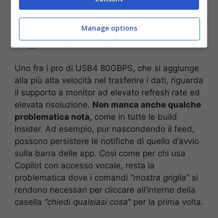
Manage options
Novità Windows 11: Copilot e non solo, i dettagli
sull’aggiornamento – mrinformatico.it
Uno fra i pro di USB4 80GBPS, che si aggiunge
alla più alta velocità nel trasferire i dati, riguarda
il supporto a monitor ad elevato refresh rate ed
elevata risoluzione.
Non manca anche qualche
problematica nota,
come in tutte le build
insider. Ad esempio, pur nascondendo il feed,
possono persistere le notifiche di quello d’avvio
sulla barra delle app. Così come per chi usa
Copilot con accesso vocale, resta la
problematica dove i comandi
“mostra griglia
” si
rendono necessari per cliccare all’interno della
casella
“chiedi qualsiasi cosa
” per la prima volta.