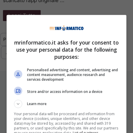
scaricato l’app originale ...
Leggi Tutto
Previous
1
…
3
4
5
6
7
mrinformatico.it asks for your consent to
use your personal data for the following
…
293
Next
purposes:
Personalised advertising and content, advertising and
content measurement, audience research and
services development
ULTIMI ARTICOLI
Store and/or access information on a device
Learn more
Your personal data will be processed and information from
your device (cookies, unique identifiers, and other device
data) may be stored by, accessed by and shared with 319
partners, or used specifically by this site. We and our partners
may use precise geolocation data.
List of partners.