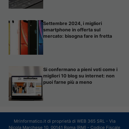
Settembre 2024, i migliori
smartphone in offerta sul
mercato: bisogna fare in fretta
Si confermano a pieni voti come i
migliori 10 blog su internet: non
puoi farne più a meno
Mrinformatico.it di proprietà di WEB 365 SRL - Via
Nicola Marchese 10, 00141 Roma (RM) - Codice Fiscale