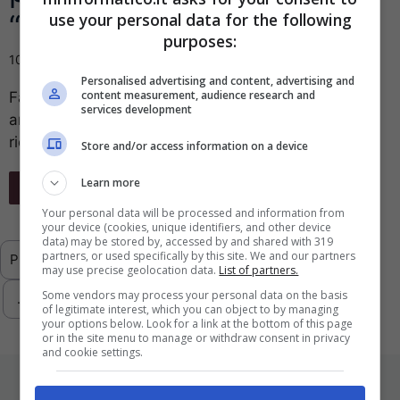
“Camp”
use your personal data for the following
purposes:
10 Maggio 2013
Personalised advertising and content, advertising and
content measurement, audience research and
Farà sia da antivirus che da antimalware. Il primo
services development
antivirus di Google dovrebbe essere in grado di
riconoscere il 99% delle ...
Store and/or access information on a device
Learn more
Leggi Tutto
Your personal data will be processed and information from
your device (cookies, unique identifiers, and other device
data) may be stored by, accessed by and shared with 319
partners, or used specifically by this site. We and our partners
Previous
1
…
4
5
6
7
8
may use precise geolocation data.
List of partners.
Some vendors may process your personal data on the basis
…
293
Next
of legitimate interest, which you can object to by managing
your options below. Look for a link at the bottom of this page
or in the site menu to manage or withdraw consent in privacy
and cookie settings.
ULTIMI ARTICOLI