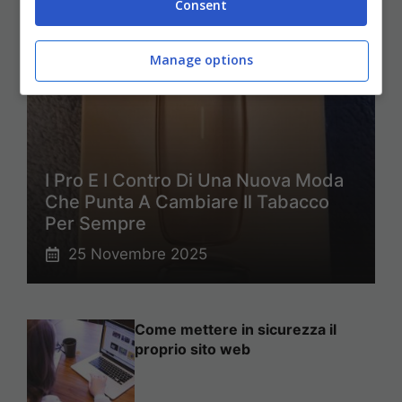
Consent
Manage options
I Pro E I Contro Di Una Nuova Moda
Che Punta A Cambiare Il Tabacco
Per Sempre
25 Novembre 2025
Come mettere in sicurezza il
proprio sito web