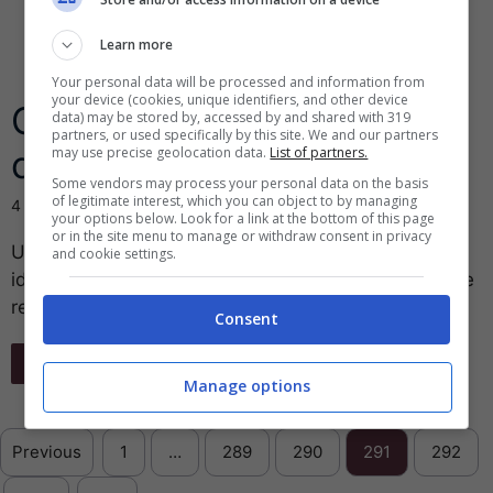
Learn more
Your personal data will be processed and information from
your device (cookies, unique identifiers, and other device
Cos’è un blog e come si
data) may be stored by, accessed by and shared with 319
partners, or used specifically by this site. We and our partners
crea
may use precise geolocation data.
List of partners.
Some vendors may process your personal data on the basis
of legitimate interest, which you can object to by managing
4 Ottobre 2016
your options below. Look for a link at the bottom of this page
or in the site menu to manage or withdraw consent in privacy
Un blog è un sito internet dove puoi scrivere le tue
and cookie settings.
idee, le tue opinioni, su un determinato argomento e
renderle ...
Consent
Leggi Tutto
Manage options
Previous
1
…
289
290
291
292