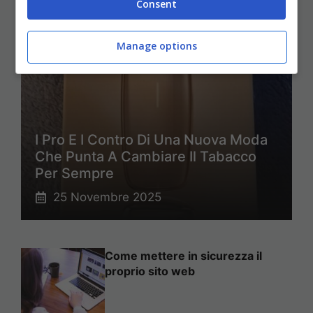
Consent
Manage options
I Pro E I Contro Di Una Nuova Moda
Che Punta A Cambiare Il Tabacco
Per Sempre
25 Novembre 2025
Come mettere in sicurezza il
proprio sito web