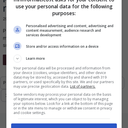
mondiale della tecnologia
use your personal data for the following
purposes:
29 Dicembre 2016
Personalised advertising and content, advertising and
content measurement, audience research and
Per 3 giorni Las Vegas sarà la sede della fiera
services development
mondiale della tecnologia. Saranno presentati nuovi
smart TV, auto intelligenti e ...
Store and/or access information on a device
Learn more
Leggi Tutto
Your personal data will be processed and information from
your device (cookies, unique identifiers, and other device
data) may be stored by, accessed by and shared with 319
partners, or used specifically by this site. We and our partners
Previous
1
…
288
289
290
291
may use precise geolocation data.
List of partners.
Some vendors may process your personal data on the basis
292
293
Next
of legitimate interest, which you can object to by managing
your options below. Look for a link at the bottom of this page
or in the site menu to manage or withdraw consent in privacy
and cookie settings.
ULTIMI ARTICOLI