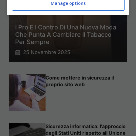
Manage options
I Pro E I Contro Di Una Nuova Moda
Che Punta A Cambiare Il Tabacco
Per Sempre
25 Novembre 2025
Come mettere in sicurezza il
proprio sito web
Sicurezza informatica: l’approccio
degli Stati Uniti rispetto all’Unione