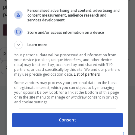
piccolo gruppo di partner che offrono i canali a
Personalised advertising and content, advertising and
pagamento su YouTube con ...
content measurement, audience research and
services development
Leggi Tutto
Store and/or access information on a device
Learn more
Previous
1
…
216
217
218
219
Your personal data will be processed and information from
your device (cookies, unique identifiers, and other device
data) may be stored by, accessed by and shared with 319
220
…
293
Next
partners, or used specifically by this site. We and our partners
may use precise geolocation data.
List of partners.
Some vendors may process your personal data on the basis
of legitimate interest, which you can object to by managing
your options below. Look for a link at the bottom of this page
ULTIMI ARTICOLI
or in the site menu to manage or withdraw consent in privacy
and cookie settings.
Consent