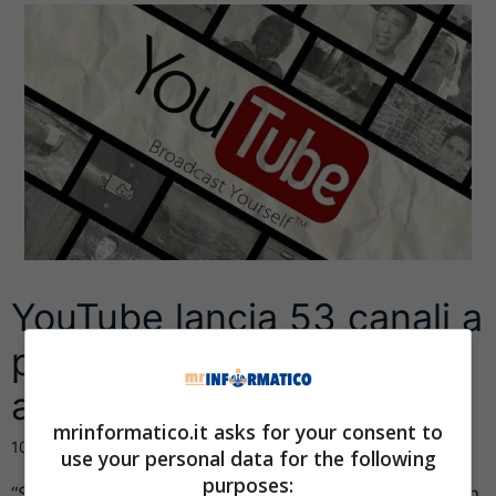
YouTube lancia 53 canali a
pagamento a 0.99 dollari
al mese
mrinformatico.it asks for your consent to
10 Maggio 2013
use your personal data for the following
purposes:
“Stiamo infatti lanciando un programma pilota per un