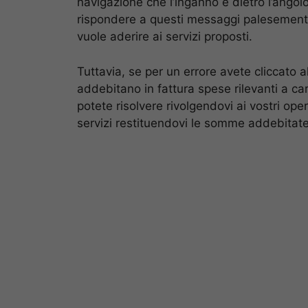
navigazione che l’inganno è dietro l’angolo
rispondere a questi messaggi palesemente 
vuole aderire ai servizi proposti.
Tuttavia, se per un errore avete cliccato
addebitano in fattura spese rilevanti a car
potete risolvere rivolgendovi ai vostri ope
servizi restituendovi le somme addebitate