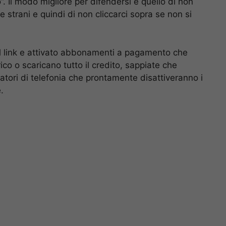
”. Il modo migliore per difendersi è quello di non
strani e quindi di non cliccarci sopra se non si
 al link e attivato abbonamenti a pagamento che
ico o scaricano tutto il credito, sappiate che
ratori di telefonia che prontamente disattiveranno i
.