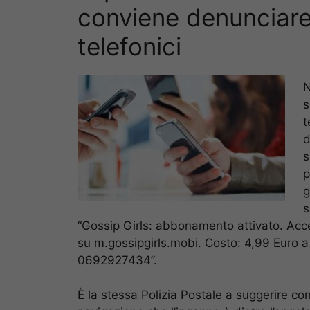
conviene denunciare 
telefonici
N
s
t
d
s
p
g
s
“Gossip Girls: abbonamento attivato. Access
su m.gossipgirls.mobi. Costo: 4,99 Euro a
0692927434”.
È la stessa Polizia Postale a suggerire co