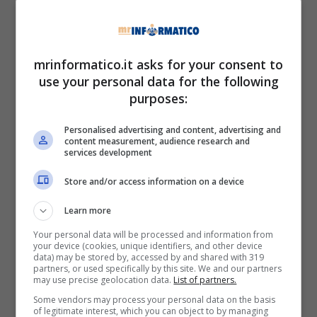
prossimamente in onda ci sarà infatti un taglio.
Il taglio degli episodi da parte di Mediaset è
stato già ufficializzato, cambierà infatti la
mrinformatico.it asks for your consent to
use your personal data for the following
messa in onda delle prossime puntate de
La
purposes:
Rosa della Vendetta
, una decisione che
sorprenderà non poco i telespettatori che si
Personalised advertising and content, advertising and
sono già appassionati alla soap opera. Stando a
content measurement, audience research and
quanto è stato reso noto nella serata di
venerdì
services development
21 giugno 2024
non verranno trasmessi tre
Store and/or access information on a device
episodi come è successo per le prime due
puntate, infatti andranno in onda
solamente
Learn more
due episodi
, che occuperanno il palinsesto
Your personal data will be processed and information from
dalle 21:35 alle 23:20. Subito dopo andrà in
your device (cookies, unique identifiers, and other device
onda un nuovo episodio di
Endless Love,
altra
data) may be stored by, accessed by and shared with 319
partners, or used specifically by this site. We and our partners
soap opera turca che dallo scorso marzo sta
may use precise geolocation data.
List of partners.
catturando l’attenzione di moltissimi
Some vendors may process your personal data on the basis
telespettatori.
of legitimate interest, which you can object to by managing