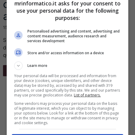
cosa ci possiamo
mrinformatico.it asks for your consent to
use your personal data for the following
aspettare
purposes:
15 Agosto 2024
Personalised advertising and content, advertising and
content measurement, audience research and
Sono tanti i cambiamenti che le prossime iterazioni
services development
del nuovo dispositivo Apple presenteranno. Per
Store and/or access information on a device
quando è fissata la data del lancio ...
Learn more
Leggi Tutto
Your personal data will be processed and information from
your device (cookies, unique identifiers, and other device
data) may be stored by, accessed by and shared with 319
partners, or used specifically by this site. We and our partners
may use precise geolocation data.
List of partners.
Some vendors may process your personal data on the basis
of legitimate interest, which you can object to by managing
your options below. Look for a link at the bottom of this page
or in the site menu to manage or withdraw consent in privacy
and cookie settings.