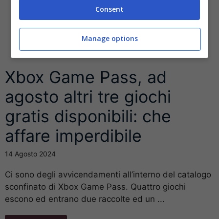
Consent
Manage options
Xbox Game Pass, ad
agosto altri tre giochi
gratis disponibili: che
affare imperdibile
14 Agosto 2024
Ci sono degli avvicendamenti all’interno del catalogo
sconfinato di Xbox Game Pass. Quattro giochi
escono ed entrano due raccolte ed un ...