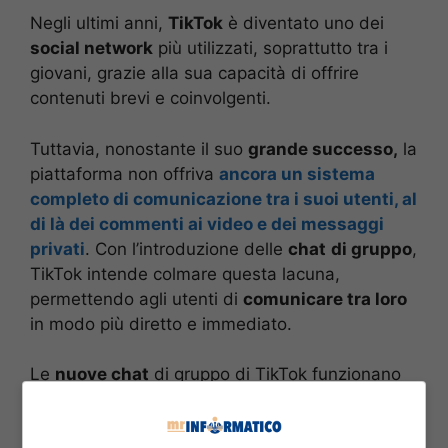
Negli ultimi anni,
TikTok
è diventato uno dei
social network
più utilizzati, soprattutto tra i
giovani, grazie alla sua capacità di offrire
contenuti brevi e coinvolgenti.
Tuttavia, nonostante il suo
grande successo,
la
piattaforma non offriva
ancora un sistema
completo di comunicazione tra i suoi utenti, al
di là dei commenti ai video e dei messaggi
privati
. Con l’introduzione delle
chat
di gruppo
,
TikTok intende colmare questa lacuna,
permettendo agli utenti di
comunicare tra loro
in modo più diretto e immediato.
Le
nuove chat
di gruppo di TikTok funzionano
in modo simile a quelle già presenti su altre
piattaforme di
messaggistica,
come