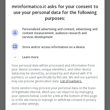
WhatsApp
. Gli utenti possono creare
gruppi di
mrinformatico.it asks for your consent to
conversazione
, invitare amici a partecipare o
use your personal data for the following
entrare in gruppi già esistenti su invito. Questa
purposes:
funzione consente agli utenti di TikTok di
discutere in tempo reale dei contenuti che
Personalised advertising and content, advertising and
vedono sulla piattaforma, di organizzare eventi,
content measurement, audience research and
condividere esperienze
e molto altro ancora.
services development
Store and/or access information on a device
Il
numero massimo
di
partecipanti
per ogni
chat di gruppo è attualmente fissato a 32
Learn more
utenti, compreso l’utente che crea il gruppo.
Your personal data will be processed and information from
Questa
limitazione iniziale
potrebbe essere
your device (cookies, unique identifiers, and other device
data) may be stored by, accessed by and shared with 319
rivista in futuro, in base all’utilizzo e alla
partners, or used specifically by this site. We and our partners
domanda degli utenti.
may use precise geolocation data.
List of partners.
Some vendors may process your personal data on the basis
TikTok, come e quando
of legitimate interest, which you can object to by managing
your options below. Look for a link at the bottom of this page
or in the site menu to manage or withdraw consent in privacy
sarà possibile creare
and cookie settings.