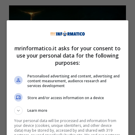
mrinformatico.it asks for your consent to
use your personal data for the following
purposes:
Personalised advertising and content, advertising and
content measurement, audience research and
services development
Elden Ring, nuovo aggiornamento (mrinformatico)
Store and/or access information on a device
Come riporta ‘spaziogames’
, recentemente
Bandai Namco e FromSoftware
hanno
Learn more
rilasciato
l’aggiornamento 1.13.2
al fine di
Your personal data will be processed and information from
migliorare
l’esperienza di gioco del
soulslike
your device (cookies, unique identifiers, and other device
open world
, aggiornamento che sembra
data) may be stored by, accessed by and shared with 319