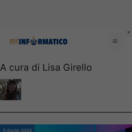
Vai
al
Menu
contenuto
A cura di Lisa Girello
5 Aprile 2024