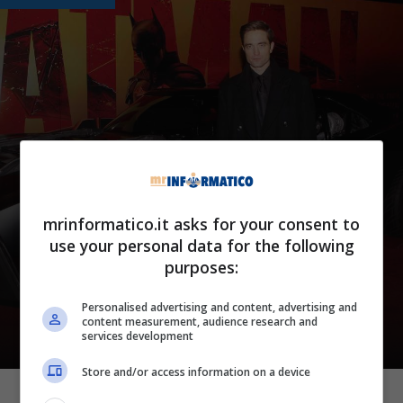
Novità
mrinformatico.it asks for your consent to
The Batman 2, spiacevole
use your personal data for the following
purposes:
aggiornamento per i fan:
decisione inevitabile
Personalised advertising and content, advertising and
content measurement, audience research and
services development
Store and/or access information on a device