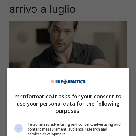
arrivo a luglio
mrinformatico.it asks for your consent to
use your personal data for the following
Xbox, ecco di cosa si tratta questa novità in arrivo a luglio per
tutti gli utenti (Codiciateco.it)
purposes:
Non troppo tempo era arrivata l’acquisizione di
Personalised advertising and content, advertising and
content measurement, audience research and
Activision Blizzard King
da parte di
Microsoft
services development