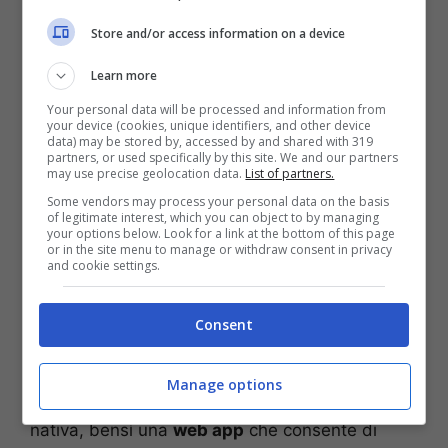
per
68,7 miliardi di dollari
. Un investimento a
dir poco importante, che aveva tra i vari scopi
Store and/or access information on a device
anche quello di aumentare le potenzialità di
Learn more
questo colosso. Spalancandogli porte che prima
erano socchiuse. Stando a quanto annunciato
Your personal data will be processed and information from
your device (cookies, unique identifiers, and other device
direttamente da questo colosso, infatti, a
data) may be stored by, accessed by and shared with 319
partire da luglio 2024 arriverà per tutti lo store
partners, or used specifically by this site. We and our partners
may use precise geolocation data.
List of partners.
di
videogiochi Xbox
su dispositivi mobile sia
Some vendors may process your personal data on the basis
Android
che
Apple
.
of legitimate interest, which you can object to by managing
your options below. Look for a link at the bottom of this page
or in the site menu to manage or withdraw consent in privacy
Come detto, la notizia era nell’aria ma non ci si
and cookie settings.
aspettava che un annuncio ufficiale e la data di
uscita fossero così imminenti. Si tratta di una
Consent
svolta epocale, dal momento che garantirà una
esperienza di gioco ancora migliore e
certamente più pratica. E’ stato inoltre spiegato
Manage options
che lo store in questione non sarà una app
nativa, bensì una
web app
che consente di