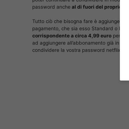
password anche
al di fuori del proprio n
Tutto ciò che bisogna fare è aggiungere 
pagamento, che sia esso Standard o Prem
corrispondente a circa 4,99 euro
per ogn
ad aggiungere all’abbonamento già in vig
condividere la vostra password netflix anch