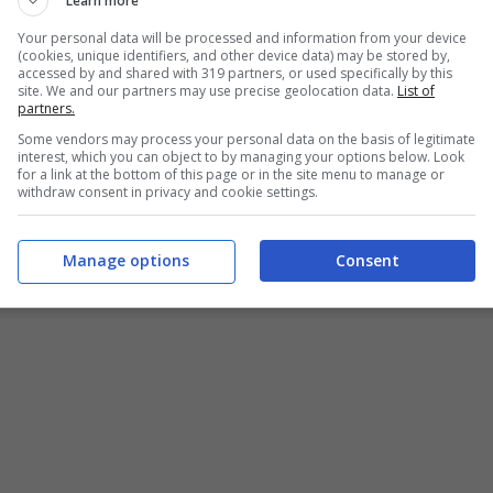
Learn more
ucleo familiare.
Your personal data will be processed and information from your device
(cookies, unique identifiers, and other device data) may be stored by,
accessed by and shared with 319 partners, or used specifically by this
una somma aggiuntiva al proprio piano di
site. We and our partners may use precise geolocation data.
List of
ium. Si tratta di
un sovrapprezzo
partners.
i persona che decidere di aggiungere e che si va
Some vendors may process your personal data on the basis of legitimate
interest, which you can object to by managing your options below. Look
ore e che vi permetterà in questo modo di
for a link at the bottom of this page or in the site menu to manage or
e al di fuori del nucleo familiare.
withdraw consent in privacy and cookie settings.
Manage options
Consent