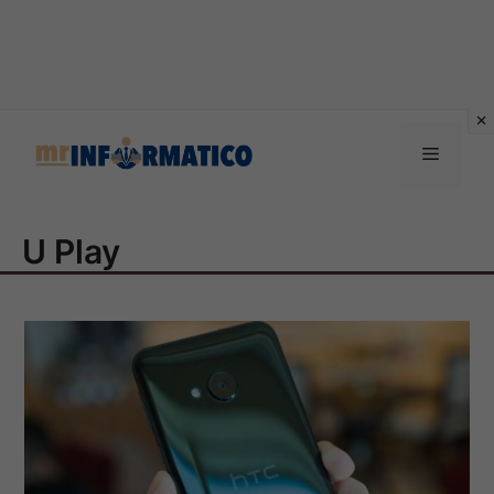
Vai
al
Menu
contenuto
U Play