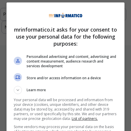
Previous
1
2
3
4
5
…
293
Next
mrinformatico.it asks for your consent to
use your personal data for the following
purposes:
ULTIMI ARTICOLI
Personalised advertising and content, advertising and
content measurement, audience research and
services development
Store and/or access information on a device
Learn more
Your personal data will be processed and information from
your device (cookies, unique identifiers, and other device
data) may be stored by, accessed by and shared with 319
partners, or used specifically by this site. We and our partners
I Pro E I Contro Di Una Nuova Moda
may use precise geolocation data.
List of partners.
Che Punta A Cambiare Il Tabacco
Some vendors may process your personal data on the basis