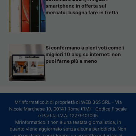
smartphone in offerta sul
mercato: bisogna fare in fretta
Si confermano a pieni voti come i
migliori 10 blog su internet: non
puoi farne più a meno
Mrinformatico.it di proprietà di WEB 365 SRL - Via
Nicola Marchese 10, 00141 Roma (RM) - Codice Fiscale
e Partita I.V.A. 12279101005
Mrinformatico.it non è una testata giornalistica, in
quanto viene aggiornato senza alcuna periodicità. Non
può pertanto considerarsi un prodotto editoriale ai