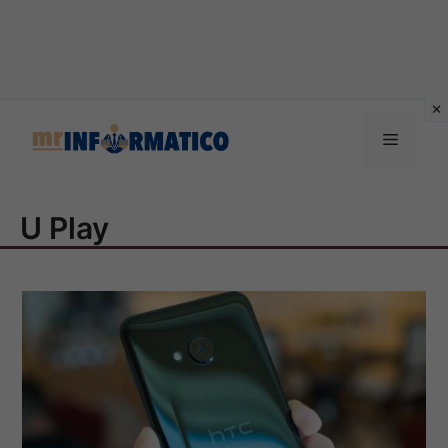
Vai
al
Menu
contenuto
U Play