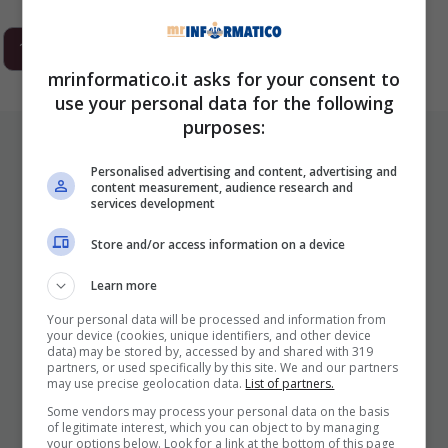
1
2
3
…
293
Next
mrinformatico.it asks for your consent to
use your personal data for the following
purposes:
ULTIMI ARTICOLI
Personalised advertising and content, advertising and
content measurement, audience research and
services development
Store and/or access information on a device
Learn more
Your personal data will be processed and information from
your device (cookies, unique identifiers, and other device
data) may be stored by, accessed by and shared with 319
I Pro E I Contro Di Una Nuova Moda
partners, or used specifically by this site. We and our partners
may use precise geolocation data.
List of partners.
Che Punta A Cambiare Il Tabacco
Per Sempre
Some vendors may process your personal data on the basis
of legitimate interest, which you can object to by managing
your options below. Look for a link at the bottom of this page
25 Novembre 2025