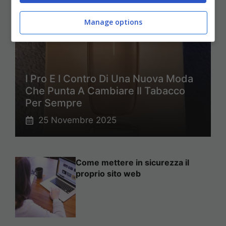
Manage options
I Pro E I Contro Di Una Nuova Moda
Che Punta A Cambiare Il Tabacco
Per Sempre
25 Novembre 2025
Come mettere in sicurezza il
proprio sito web