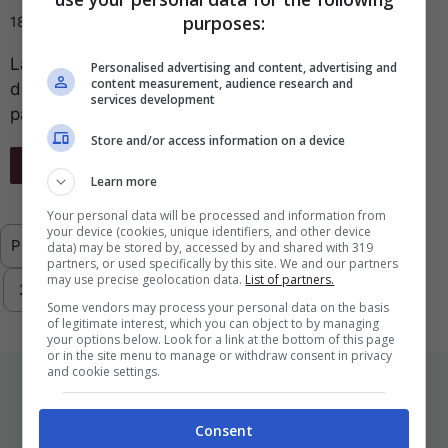
purposes:
18 Novembre 2013
La parola più ricercata nel 2013 nei motori di ricerca
Personalised advertising and content, advertising and
content measurement, audience research and
del web è ‘404’, ovvero il messaggio di errore di
services development
pagina ...
Store and/or access information on a device
Leggi Tutto
Learn more
Your personal data will be processed and information from
your device (cookies, unique identifiers, and other device
Previous
1
2
3
4
5
6
…
data) may be stored by, accessed by and shared with 319
partners, or used specifically by this site. We and our partners
may use precise geolocation data.
List of partners.
293
Next
Some vendors may process your personal data on the basis
of legitimate interest, which you can object to by managing
your options below. Look for a link at the bottom of this page
or in the site menu to manage or withdraw consent in privacy
and cookie settings.
ULTIMI ARTICOLI
Consent