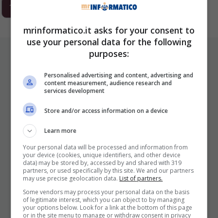
1
2
3
…
293
Next
mrinformatico.it asks for your consent to
use your personal data for the following
ULTIMI ARTICOLI
purposes:
Personalised advertising and content, advertising and
content measurement, audience research and
services development
Store and/or access information on a device
Learn more
Your personal data will be processed and information from
your device (cookies, unique identifiers, and other device
I Pro E I Contro Di Una Nuova Moda
data) may be stored by, accessed by and shared with 319
Che Punta A Cambiare Il Tabacco
partners, or used specifically by this site. We and our partners
may use precise geolocation data.
List of partners.
Per Sempre
Some vendors may process your personal data on the basis
25 Novembre 2025
of legitimate interest, which you can object to by managing
your options below. Look for a link at the bottom of this page
or in the site menu to manage or withdraw consent in privacy