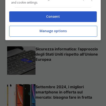
and cookie settings.
Come mettere in sicurezza il
proprio sito web
Consent
Manage options
Sicurezza informatica: l’approccio
degli Stati Uniti rispetto all’Unione
Europea
Settembre 2024, i migliori
smartphone in offerta sul
mercato: bisogna fare in fretta