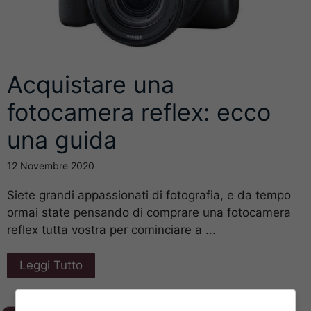
Acquistare una
fotocamera reflex: ecco
una guida
12 Novembre 2020
Siete grandi appassionati di fotografia, e da tempo
ormai state pensando di comprare una fotocamera
reflex tutta vostra per cominciare a ...
Leggi Tutto