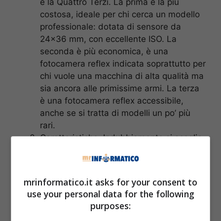
e la Quattro Terzi. La prima è la più
costosa, ideale per chi cerca un modello
professionale: dotata di sensore da
24×36 mm, con eccellente ISO. La
seconda è più economica, è una
fotocamera reflex indicata soprattutto per
chi vuole una macchina di alta qualità ma
sia ancora alle primissime armi. La terza
è una fotocamera reflex accessibile,
anche se si tratta di modelli un po’ più
rari.
Caratteristiche. Indubbiamente si sceglie
una fotocamera reflex sulla base delle
sue caratteristiche tecniche, che però
sono molte e non è facile prenderle in
mrinformatico.it asks for your consent to
considerazione tutte. Di certo, a seconda
use your personal data for the following
del tipo di prestazione, foto, condizioni
purposes:
dello scatto che intendete avere potete