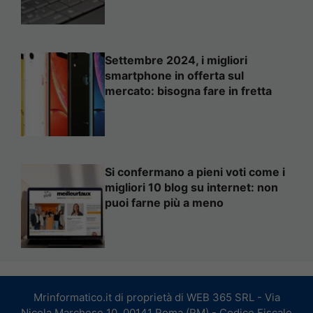
Settembre 2024, i migliori
smartphone in offerta sul
mercato: bisogna fare in fretta
Si confermano a pieni voti come i
migliori 10 blog su internet: non
puoi farne più a meno
Mrinformatico.it di proprietà di WEB 365 SRL - Via
Nicola Marchese 10, 00141 Roma (RM) - Codice Fiscale