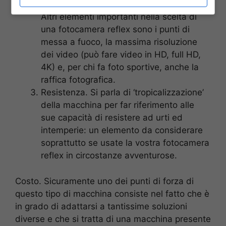
disturbi sulla foto finale.
Altri elementi importanti nella scelta di
una fotocamera reflex sono i punti di
messa a fuoco, la massima risoluzione
dei video (può fare video in HD, full HD,
4K) e, per chi fa foto sportive, anche la
raffica fotografica.
Resistenza. Si parla di ‘tropicalizzazione’
della macchina per far riferimento alle
sue capacità di resistere ad urti ed
intemperie: un elemento da considerare
soprattutto se usate la vostra fotocamera
reflex in circostanze avventurose.
Costo. Sicuramente uno dei punti di forza di
questo tipo di macchina consiste nel fatto che è
in grado di adattarsi a tantissime soluzioni
diverse e che si tratta di una macchina presente