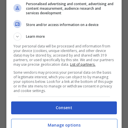
scegliere un modello o un altro: tenete
Personalised advertising and content, advertising and
content measurement, audience research and
conto che comunque le Reflex sono
services development
macchine fortemente personalizzabili e
che consentono di poter garantire scatti
Store and/or access information on a device
di eccellente qualità in diverse situazioni
Learn more
e di risentire dello stile del proprietario.
Sono tanti gli elementi da considerare, il
Your personal data will be processed and information from
your device (cookies, unique identifiers, and other device
primo è certamente il numero di MP
data) may be stored by, accessed by and shared with 319
(megapixel) di una fotocamera reflex. La
partners, or used specifically by this site. We and our partners
may use precise geolocation data.
List of partners.
qualità degli scatti finale è comunque
Some vendors may process your personal data on the basis
dovuta da un insieme di fattori e non solo
of legitimate interest, which you can object to by managing
dai MP della vostra macchina. Inoltre
your options below. Look for a link at the bottom of this page
or in the site menu to manage or withdraw consent in privacy
bisogna anche tenere conto della
and cookie settings.
sensibilità ISO, che è il livello di luminosità
del sensore. Se è molto alto, significa che
Consent
la fotocamera reflex sa scattare bene
anche in condizioni di poca luminosità ma
significa anche che è possibile avere
Manage options