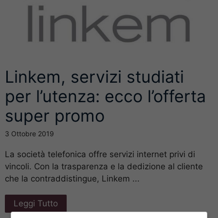
Linkem, servizi studiati
per l’utenza: ecco l’offerta
super promo
3 Ottobre 2019
La società telefonica offre servizi internet privi di
vincoli. Con la trasparenza e la dedizione al cliente
che la contraddistingue, Linkem ...
Leggi Tutto