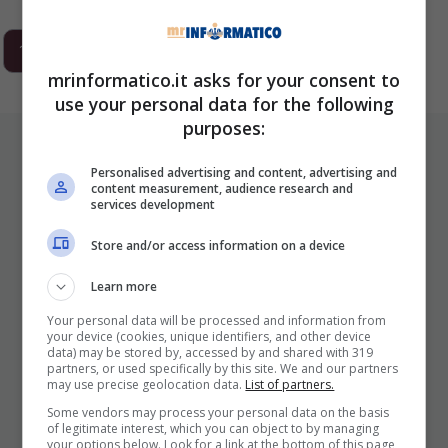
1
2
3
…
293
Next
mrinformatico.it asks for your consent to
use your personal data for the following
purposes:
ULTIMI ARTICOLI
Personalised advertising and content, advertising and
content measurement, audience research and
services development
Store and/or access information on a device
Learn more
Your personal data will be processed and information from
your device (cookies, unique identifiers, and other device
data) may be stored by, accessed by and shared with 319
I Pro E I Contro Di Una Nuova Moda
partners, or used specifically by this site. We and our partners
may use precise geolocation data.
List of partners.
Che Punta A Cambiare Il Tabacco
Per Sempre
Some vendors may process your personal data on the basis
of legitimate interest, which you can object to by managing
your options below. Look for a link at the bottom of this page
25 Novembre 2025