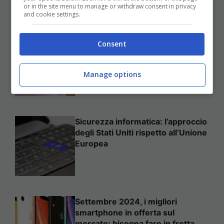
or in the site menu to manage or withdraw consent in privacy
and cookie settings.
Come mettere in sicurezza il
Consent
proprio sito web
Manage options
Sicurezza informatica: l’approccio
degli Stati Uniti rispetto all’Unione
Europea
Settembre 2024, i migliori
smartphone in offerta sul
mercato: bisogna fare in fretta