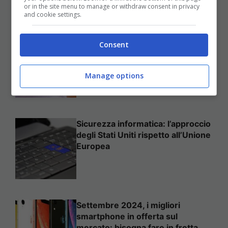
or in the site menu to manage or withdraw consent in privacy
and cookie settings.
Come mettere in sicurezza il
Consent
proprio sito web
Manage options
Sicurezza informatica: l’approccio
degli Stati Uniti rispetto all’Unione
Europea
Settembre 2024, i migliori
smartphone in offerta sul
mercato: bisogna fare in fretta