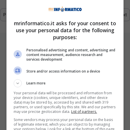
Previous
1
2
3
4
…
293
Next
mrinformatico.it asks for your consent to
use your personal data for the following
purposes:
ULTIMI ARTICOLI
Personalised advertising and content, advertising and
content measurement, audience research and
services development
Store and/or access information on a device
Learn more
Your personal data will be processed and information from
your device (cookies, unique identifiers, and other device
data) may be stored by, accessed by and shared with 319
I Pro E I Contro Di Una Nuova Moda
partners, or used specifically by this site. We and our partners
may use precise geolocation data.
List of partners.
Che Punta A Cambiare Il Tabacco
Per Sempre
Some vendors may process your personal data on the basis
of legitimate interest, which you can object to by managing
your options below. Look for a link at the bottom of this page
25 Novembre 2025