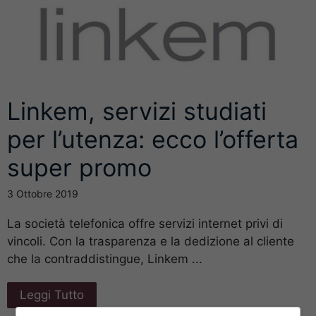
Linkem, servizi studiati
per l’utenza: ecco l’offerta
super promo
3 Ottobre 2019
La società telefonica offre servizi internet privi di
vincoli. Con la trasparenza e la dedizione al cliente
che la contraddistingue, Linkem ...
Leggi Tutto