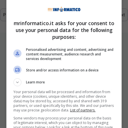
Previous
1
2
3
4
…
293
Next
mrinformatico.it asks for your consent to
use your personal data for the following
purposes:
ULTIMI ARTICOLI
Personalised advertising and content, advertising and
content measurement, audience research and
services development
Store and/or access information on a device
Learn more
Your personal data will be processed and information from
your device (cookies, unique identifiers, and other device
data) may be stored by, accessed by and shared with 319
I Pro E I Contro Di Una Nuova Moda
partners, or used specifically by this site. We and our partners
may use precise geolocation data.
List of partners.
Che Punta A Cambiare Il Tabacco
Per Sempre
Some vendors may process your personal data on the basis
of legitimate interest, which you can object to by managing
your options below. Look for a link at the bottom of this page