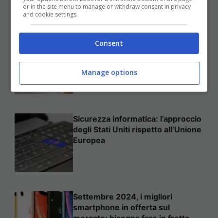
25 Novembre 2025
or in the site menu to manage or withdraw consent in privacy
and cookie settings.
Come mettere in sicurezza il
Consent
proprio sito web
Manage options
Sicurezza informatica: l’approccio
degli Stati Uniti rispetto all’Unione
Europea
Settembre 2024, i migliori
smartphone in offerta sul